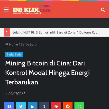
Menu
P
Jelang HUT RI, 3 Sumur Infill Baru di Zona 4 Dukung Kedaulatan Energi
Home
/
SerbaSerbi
SerbaSerbi
Mining Bitcoin di Cina: Dari
Kontrol Modal Hingga Energi
Terbarukan
06/08/2024
Facebook
Twitter
LinkedIn
Tumblr
Pinterest
Reddit
WhatsApp