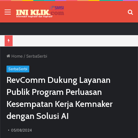
Menu
P
Jelang HUT RI, 3 Sumur Infill Baru di Zona 4 Dukung Kedaulatan Energi
Home
/
SerbaSerbi
SerbaSerbi
RevComm Dukung Layanan
Publik Program Perluasan
Kesempatan Kerja Kemnaker
dengan Solusi AI
05/08/2024