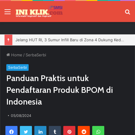
Menu
P
Jelang HUT RI, 3 Sumur Infill Baru di Zona 4 Dukung Kedaulatan Energi
Home
/
SerbaSerbi
SerbaSerbi
Panduan Praktis untuk
Pendaftaran Produk BPOM di
Indonesia
05/08/2024
Facebook
Twitter
LinkedIn
Tumblr
Pinterest
Reddit
WhatsApp