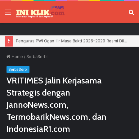
Menu
P
Jelang HUT RI, 3 Sumur Infill Baru di Zona 4 Dukung Kedaulatan Energi
Home
/
SerbaSerbi
SerbaSerbi
VRITIMES Jalin Kerjasama
Strategis dengan
JannoNews.com,
TermobarikNews.com, dan
IndonesiaR1.com