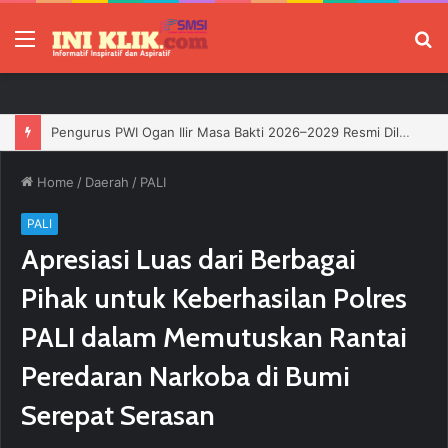
Menu
P
Jelang HUT RI, 3 Sumur Infill Baru di Zona 4 Dukung Kedaulatan Energi
Home
/
Daerah
/
PALI
PALI
Apresiasi Luas dari Berbagai
Pihak untuk Keberhasilan Polres
PALI dalam Memutuskan Rantai
Peredaran Narkoba di Bumi
Serepat Serasan