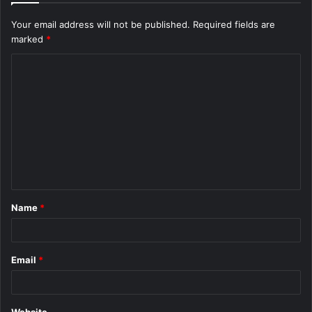
Your email address will not be published.
Required fields are
marked
*
C
o
m
m
e
n
t
Name
*
*
Email
*
Website