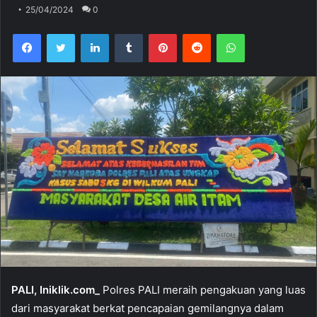
25/04/2024
0
Facebook
Twitter
LinkedIn
Tumblr
Pinterest
Reddit
WhatsApp
PALI, Iniklik.com_
Polres PALI meraih pengakuan yang luas
dari masyarakat berkat pencapaian gemilangnya dalam