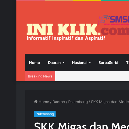
Home
Daerah
Nasional
SerbaSerbi
T
Breaking News
Home
/
Daerah
/
Palembang
/
SKK Migas dan Medco
Palembang
SKK Migas dan Med