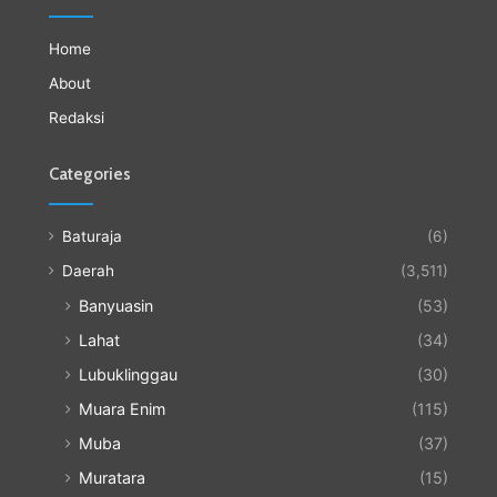
Home
About
Redaksi
Categories
Baturaja
(6)
Daerah
(3,511)
Banyuasin
(53)
Lahat
(34)
Lubuklinggau
(30)
Muara Enim
(115)
Muba
(37)
Muratara
(15)