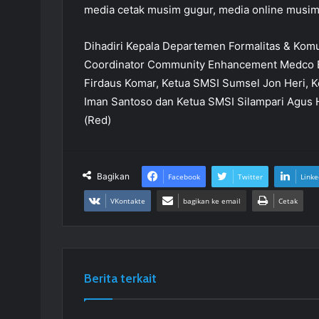
media cetak musim gugur, media online musim
Dihadiri Kepala Departemen Formalitas & Kom
Coordinator Community Enhancement Medco E&
Firdaus Komar, Ketua SMSI Sumsel Jon Heri, K
Iman Santoso dan Ketua SMSI Silampari Agus
(Red)
Bagikan
Facebook
Twitter
Linke
VKontakte
bagikan ke email
Cetak
Berita terkait