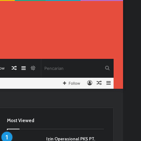
Berita
Sidebar
Switch
Pencarian
low
Log
Berita
Sidebar
Follow
Acak
skin
In
Acak
Most Viewed
Izin Operasional PKS PT.