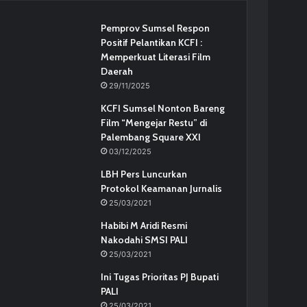
Pemprov Sumsel Respon
Positif Pelantikan KCFI :
Memperkuat Literasi Film
Daerah
29/11/2025
KCFI Sumsel Nonton Bareng
Film “Mengejar Restu” di
Palembang Square XXI
03/12/2025
LBH Pers Luncurkan
Protokol Keamanan Jurnalis
25/03/2021
Habibi M Aridi Resmi
Nakodahi SMSI PALI
25/03/2021
Ini Tugas Prioritas PJ Bupati
PALI
25/03/2021