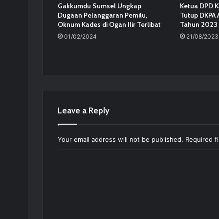
Gakkumdu Sumsel Ungkap
Ketua DPD K
Dugaan Pelanggaran Pemilu,
Tutup DKPA 
Oknum Kades di Ogan Ilir Terlibat
Tahun 2023
01/02/2024
21/08/2023
Leave a Reply
Your email address will not be published.
Required f
C
o
m
m
e