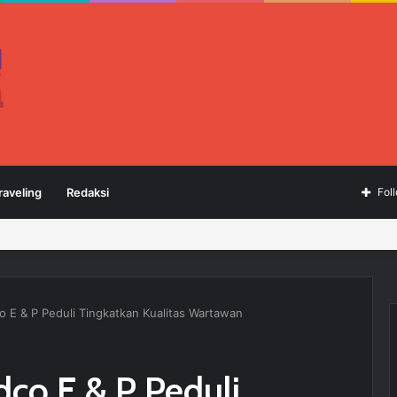
raveling
Redaksi
Fol
 E & P Peduli Tingkatkan Kualitas Wartawan
co E & P Peduli