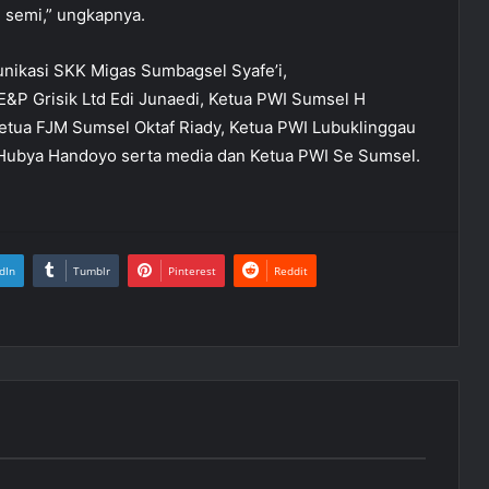
 semi,” ungkapnya.
unikasi SKK Migas Sumbagsel Syafe’i,
P Grisik Ltd Edi Junaedi, Ketua PWI Sumsel H
etua FJM Sumsel Oktaf Riady, Ketua PWI Lubuklinggau
 Hubya Handoyo serta media dan Ketua PWI Se Sumsel.
dIn
Tumblr
Pinterest
Reddit