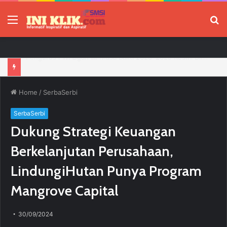
Menu
P
Jelang HUT RI, 3 Sumur Infill Baru di Zona 4 Dukung Kedaulatan Energi
Home
/
SerbaSerbi
SerbaSerbi
Dukung Strategi Keuangan
Berkelanjutan Perusahaan,
LindungiHutan Punya Program
Mangrove Capital
30/09/2024