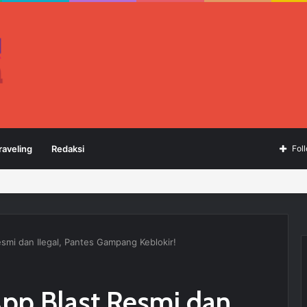
raveling
Redaksi
Fol
mi dan Ilegal, Pantes Gampang Keblokir!
pp Blast Resmi dan