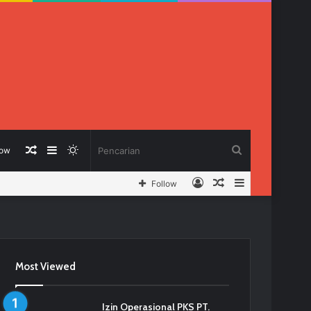
Berita
Sidebar
Switch
Pencarian
low
Log
Berita
Sidebar
Follow
Acak
skin
In
Acak
Most Viewed
Izin Operasional PKS PT.