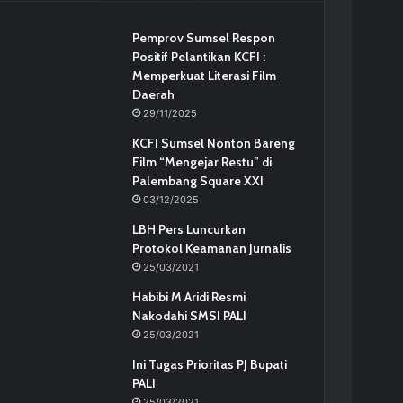
Pemprov Sumsel Respon
Positif Pelantikan KCFI :
Memperkuat Literasi Film
Daerah
29/11/2025
KCFI Sumsel Nonton Bareng
Film “Mengejar Restu” di
Palembang Square XXI
03/12/2025
LBH Pers Luncurkan
Protokol Keamanan Jurnalis
25/03/2021
Habibi M Aridi Resmi
Nakodahi SMSI PALI
25/03/2021
Ini Tugas Prioritas PJ Bupati
PALI
25/03/2021