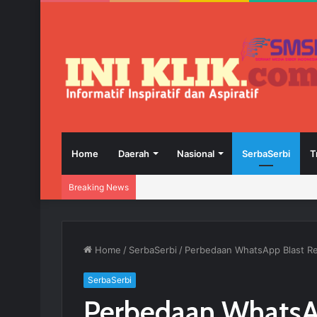
Home
Daerah
Nasional
SerbaSerbi
T
Breaking News
Home
/
SerbaSerbi
/
Perbedaan WhatsApp Blast Res
SerbaSerbi
Perbedaan WhatsA