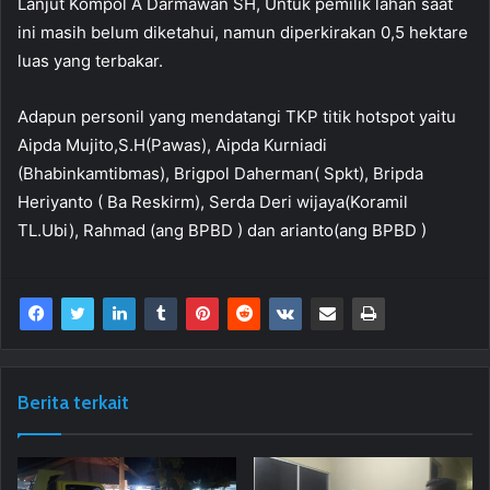
Lanjut Kompol A Darmawan SH, Untuk pemilik lahan saat
ini masih belum diketahui, namun diperkirakan 0,5 hektare
luas yang terbakar.
Adapun personil yang mendatangi TKP titik hotspot yaitu
Aipda Mujito,S.H(Pawas), Aipda Kurniadi
(Bhabinkamtibmas), Brigpol Daherman( Spkt), Bripda
Heriyanto ( Ba Reskirm), Serda Deri wijaya(Koramil
TL.Ubi), Rahmad (ang BPBD ) dan arianto(ang BPBD )
Berita terkait