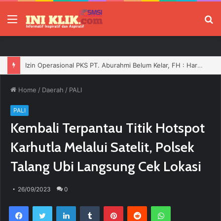
Menu
P
Izin Operasional PKS PT. Aburahmi Belum Kelar, FH : Harusnya Tidak Boleh Bergerak Sebelum Dilengkapi
Home
/
Daerah
/
PALI
PALI
Kembali Terpantau Titik Hotspot
Karhutla Melalui Satelit, Polsek
Talang Ubi Langsung Cek Lokasi
26/09/2023
0
Facebook
Twitter
LinkedIn
Tumblr
Pinterest
Reddit
WhatsApp