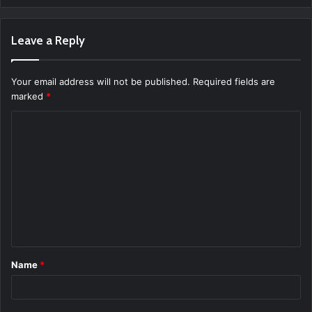
Leave a Reply
Your email address will not be published.
Required fields are
marked
*
C
o
m
m
e
n
t
Name
*
*