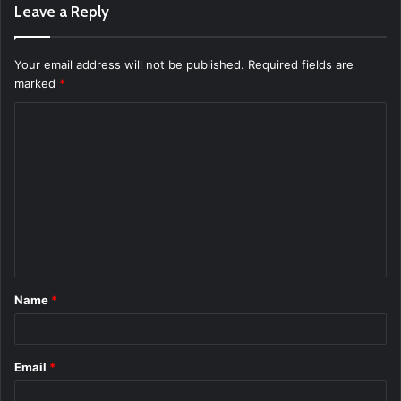
Leave a Reply
Your email address will not be published.
Required fields are
marked
*
C
o
m
m
e
n
t
Name
*
*
Email
*