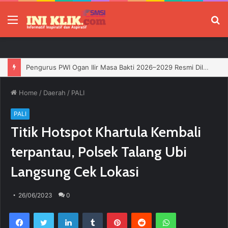
Menu
P
Pengurus PWI Ogan Ilir Masa Bakti 2026–2029 Resmi Dilantik, Siap Perkuat Profesionalisme Wartawan
Home
/
Daerah
/
PALI
PALI
Titik Hotspot Khartula Kembali
terpantau, Polsek Talang Ubi
Langsung Cek Lokasi
26/06/2023
0
Facebook
Twitter
LinkedIn
Tumblr
Pinterest
Reddit
WhatsApp