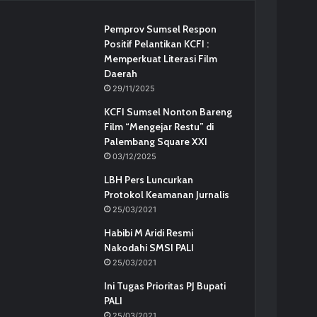
Pemprov Sumsel Respon
Positif Pelantikan KCFI :
Memperkuat Literasi Film
Daerah
29/11/2025
KCFI Sumsel Nonton Bareng
Film “Mengejar Restu” di
Palembang Square XXI
03/12/2025
LBH Pers Luncurkan
Protokol Keamanan Jurnalis
25/03/2021
Habibi M Aridi Resmi
Nakodahi SMSI PALI
25/03/2021
Ini Tugas Prioritas PJ Bupati
PALI
25/03/2021