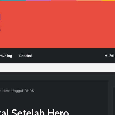
raveling
Redaksi
Fol
lah Hero Ungguli DHDS
zal Setelah Hero