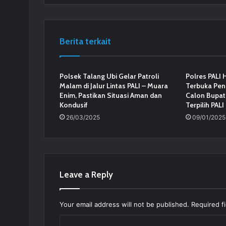
Berita terkait
Polsek Talang Ubi Gelar Patroli
Polres PALI 
Malam di Jalur Lintas PALI – Muara
Terbuka Pe
Enim, Pastikan Situasi Aman dan
Calon Bupati
Kondusif
Terpilih PAL
26/03/2025
09/01/2025
Leave a Reply
Your email address will not be published.
Required f
C