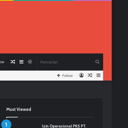
Berita
Sidebar
Switch
Pencarian
low
Log
Berita
Sidebar
Follow
Acak
skin
In
Acak
Most Viewed
Izin Operasional PKS PT.