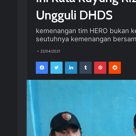
Ungguli DHDS
kemenangan tim HERO bukan ke
seutuhnya kemenangan bersa
22/04/2021
Facebook
Twitter
LinkedIn
Tumblr
Pinterest
Reddit