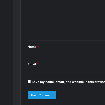
o
m
m
e
n
t
Name
*
*
Email
*
Save my name, email, and website in this browse