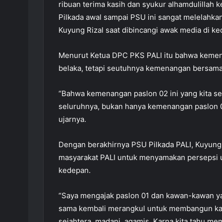
ribuan terima kasih dan syukur alhamdulillah k
Pilkada awal sampai PSU ini sangat melelahkan,
Kuyung Rizal saat dibincangi awak media di k
Menurut Ketua DPC PKS PALI itu bahwa keme
belaka, tetapi seutuhnya kemenangan bersama
“Bahwa kemenangan paslon 02 ini yang kita s
seluruhnya, bukan hanya kemenangan paslon 0
ujarnya.
Dengan berakhirnya PSU Pilkada PALI, Kuyung
masyarakat PALI untuk menyamakan persepsi 
kedepan.
“Saya mengajak paslon 01 dan kawan-kawan y
sama kembali merangkul untuk membangun kab
sejahtera, madani, agamis. Karna kita tahu mem