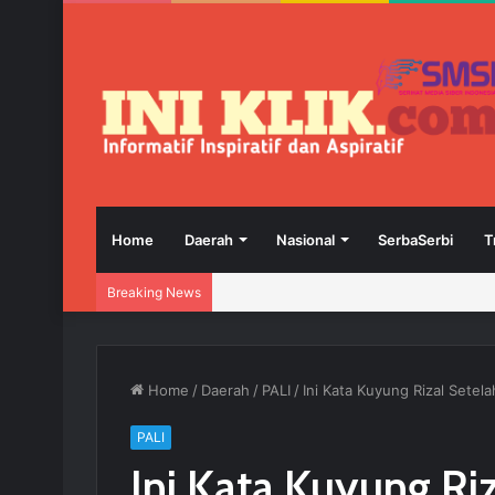
Home
Daerah
Nasional
SerbaSerbi
T
Breaking News
Home
/
Daerah
/
PALI
/
Ini Kata Kuyung Rizal Sete
PALI
Ini Kata Kuyung Ri