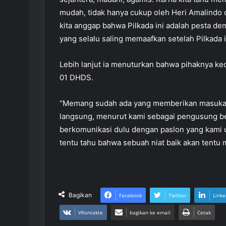
mudah, tidak hanya cukup oleh Heri Amalindo d
kita anggap bahwa Pilkada ini adalah pesta de
yang selalu saling memaafkan setelah Pilkada it
Lebih lanjut ia menuturkan bahwa pihaknya 
01 DHDS.
“Memang sudah ada yang memberikan masukan it
langsung, menurut kami sebagai pengusung ber
berkomunikasi dulu dengan paslon yang kami u
tentu tahu bahwa sebuah niat baik akan tentu
Bagikan
Facebook
Twitter
Linke
VKontakte
bagikan ke email
Cetak