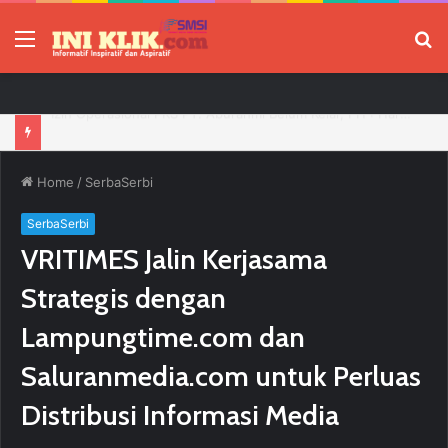
Menu
P
Pengurus PWI Ogan Ilir Masa Bakti 2026–2029 Resmi Dilantik, Siap Perkuat Profesionalisme Wartawan
Home
/
SerbaSerbi
SerbaSerbi
VRITIMES Jalin Kerjasama
Strategis dengan
Lampungtime.com dan
Saluranmedia.com untuk Perluas
Distribusi Informasi Media