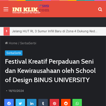
Menu
P
Pungli di Jalur Lintas PALI Merajalela, Preman Tantang Polisi
Home
/
SerbaSerbi
SerbaSerbi
Festival Kreatif Perpaduan Seni
dan Kewirausahaan oleh School
of Design BINUS UNIVERSITY
16/10/2024
Facebook
Twitter
LinkedIn
Tumblr
Pinterest
Reddit
WhatsApp