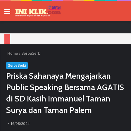
Menu
P
Home
/
SerbaSerbi
SerbaSerbi
Priska Sahanaya Mengajarkan
Public Speaking Bersama AGATIS
di SD Kasih Immanuel Taman
Surya dan Taman Palem
16/08/2024