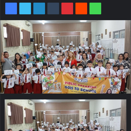
Facebook
Twitter
LinkedIn
Tumblr
Pinterest
Reddit
WhatsApp